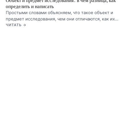
Объект и предмет исследования: в чем разница, как
определить и написать
Простыми словами объясняем, что такое объект и
предмет исследования, чем они отличаются, как их
определить по теме и как написать для курсовой или
ЧИТАТЬ →
ВКР. Примеры формулировок.