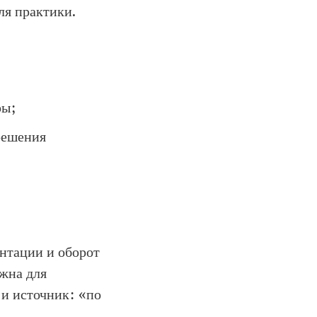
ля практики.
ры;
решения
ентации и оборот
ужна для
 и источник: «по