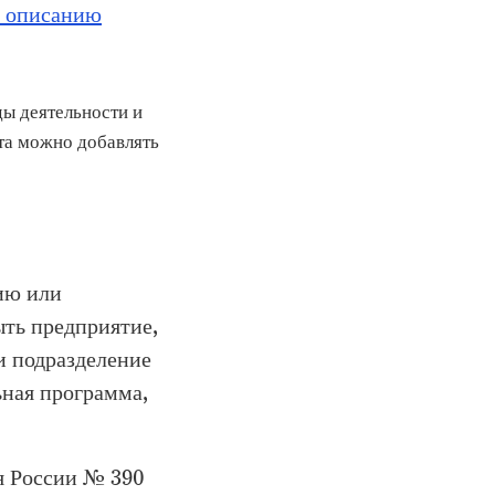
 описанию
ды деятельности и
та можно добавлять
ию или
ыть предприятие,
и подразделение
ьная программа,
я России № 390