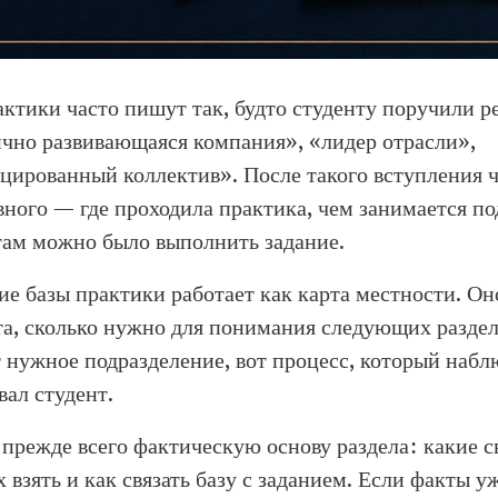
рактики часто пишут так, будто студенту поручили 
чно развивающаяся компания», «лидер отрасли»,
ированный коллектив». После такого вступления ч
вного — где проходила практика, чем занимается по
там можно было выполнить задание.
е базы практики работает как карта местности. Он
та, сколько нужно для понимания следующих раздел
т нужное подразделение, вот процесс, который набл
вал студент.
 прежде всего фактическую основу раздела: какие 
х взять и как связать базу с заданием. Если факты у