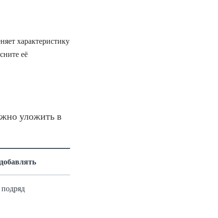
еняет характеристику
сните её
ожно уложить в
 добавлять
 подряд