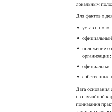
локальным полож
Для фактов о де
устав и поло
официальный 
положение о 
организации;
официальная 
собственные 
Дата основания 
из случайной ка
понимания практ
данным годового 