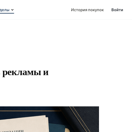
делы
История покупок
Войти
з рекламы и