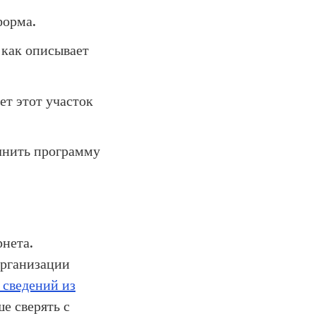
форма.
 как описывает
ет этот участок
лнить программу
рнета.
организации
 сведений из
е сверять с