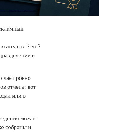
рекламный
итатель всё ещё
дразделение и
о даёт ровно
ов отчёта: вот
юдал или в
сведения можно
же собраны и