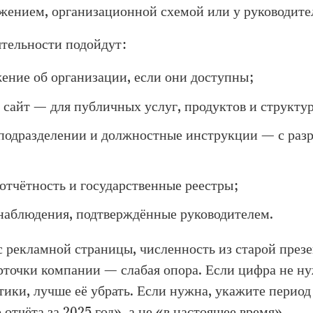
ением, организационной схемой или у руководите
ятельности подойдут:
жение об организации, если они доступны;
сайт — для публичных услуг, продуктов и структу
подразделении и должностные инструкции — с раз
отчётность и государственные реестры;
наблюдения, подтверждённые руководителем.
с рекламной страницы, численность из старой през
рточки компании — слабая опора. Если цифра не н
ики, лучше её убрать. Если нужна, укажите период
отчёта за 2025 год», а не «в настоящее время».