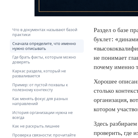
Раздел о базе п
Что в документах называют базой
практики
буклет: «динами
Сначала определите, что именно
«высококвалифиц
нужно описывать
не понимает гла
Где брать факты, которым можно
доверять
почему именно 
Каркас раздела, который не
разваливается
Хорошее описани
Пример: от пустой похвалы к
столько контекс
полезному контексту
организация, во
Как менять фокус для разных
направлений
котором участво
История организации нужна не
всегда
Здесь разбираем
Как не раскрыть лишнее
проверить, где и
Проверка связности: прочитайте