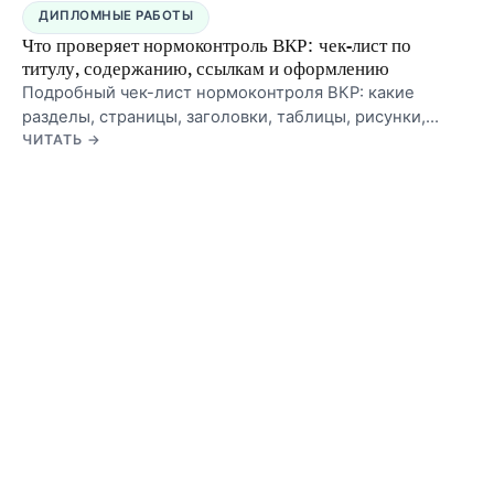
ДИПЛОМНЫЕ РАБОТЫ
Что проверяет нормоконтроль ВКР: чек-лист по
титулу, содержанию, ссылкам и оформлению
Подробный чек-лист нормоконтроля ВКР: какие
разделы, страницы, заголовки, таблицы, рисунки,
приложения, ссылки и источники обычно проверяют
ЧИТАТЬ →
перед допуском к защите.