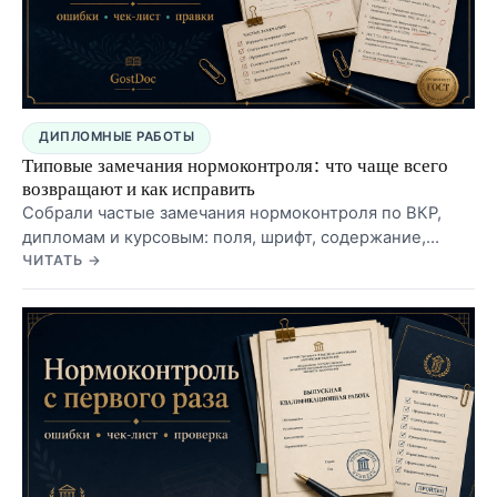
ДИПЛОМНЫЕ РАБОТЫ
Типовые замечания нормоконтроля: что чаще всего
возвращают и как исправить
Собрали частые замечания нормоконтроля по ВКР,
дипломам и курсовым: поля, шрифт, содержание,
нумерация, таблицы, рисунки, источники, приложения
ЧИТАТЬ →
и порядок исправления без хаоса.