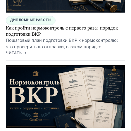
ДИПЛОМНЫЕ РАБОТЫ
Как пройти нормоконтроль с первого раза: порядок
подготовки ВКР
Пошаговый план подготовки ВКР к нормоконтролю:
что проверить до отправки, в каком порядке
исправлять документ, какие ошибки чаще всего
ЧИТАТЬ →
возвращают работу и как не сломать файл перед
сдачей.