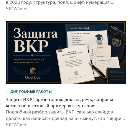
в 2026 году: структура, поля, шрифт, нумерация,
заголовки, список литературы, приложения, частые
ЧИТАТЬ →
ошибки и финальный чек-лист перед сдачей.
ДИПЛОМНЫЕ РАБОТЫ
Защита ВКР: презентация, доклад, речь, вопросы
комиссии и готовый пример выступления
Подробный разбор защиты ВКР: сколько слайдов
делать, как написать доклад на 5-7 минут, что говорить
на защите, какие вопросы задает комиссия, как
ЧИТАТЬ →
отвечать без паники и как выглядит сильный пример