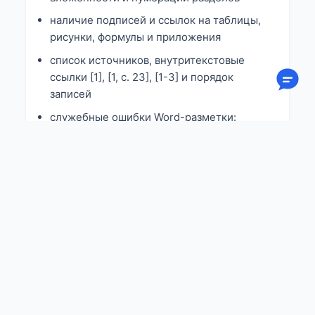
наличие подписей и ссылок на таблицы,
рисунки, формулы и приложения
список источников, внутритекстовые
ссылки [1], [1, с. 23], [1-3] и порядок
записей
служебные ошибки Word-разметки:
лишние пробелы, пустые блоки и спорные
стили
Что остаётся под контролем автора
содержание текста, фактические данные,
оригинальность и смысловые правки
точный макет титульного листа, если вуз
выдал отдельный шаблон
ручная проверка требований кафедры,