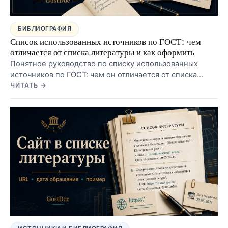
БИБЛИОГРАФИЯ
Список использованных источников по ГОСТ: чем
отличается от списка литературы и как оформить
Понятное руководство по списку использованных
источников по ГОСТ: чем он отличается от списка
литературы, какой заголовок безопаснее для
ЧИТАТЬ →
курсовой, диплома и ВКР, как располагать записи, как
оформлять список в Word и какие ошибки чаще всего
находят перед сдачей.