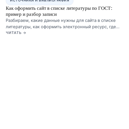
ИСТОЧНИКИ И БИБЛИОГРАФИЯ
Как оформить сайт в списке литературы по ГОСТ:
пример и разбор записи
Разбираем, какие данные нужны для сайта в списке
литературы, как оформить электронный ресурс, где
указать URL и дату обращения, и какие ошибки чаще
ЧИТАТЬ →
всего портят запись.