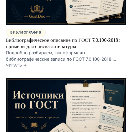
БИБЛИОГРАФИЯ
Библиографическое описание по ГОСТ 7.0.100-2018:
примеры для списка литературы
Подробно разбираем, как оформлять
библиографические записи по ГОСТ 7.0.100-2018:
книги, журнальные статьи, сайты, диссертации и
ЧИТАТЬ →
нормативные документы без путаницы со ссылками в
тексте.