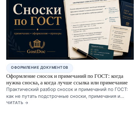
дипломах и ВКР.
ОФОРМЛЕНИЕ ДОКУМЕНТОВ
Оформление сносок и примечаний по ГОСТ: когда
нужна сноска, а когда лучше ссылка или примечание
Практический разбор сносок и примечаний по ГОСТ:
как не путать подстрочные сноски, примечания и
ссылки на источники, где их ставить и какие решения
ЧИТАТЬ →
безопаснее для учебной работы.