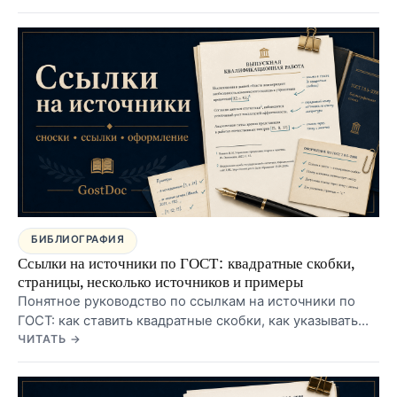
курсовой, диплома и ВКР, как располагать записи, как
оформлять список в Word и какие ошибки чаще всего
находят перед сдачей.
БИБЛИОГРАФИЯ
Ссылки на источники по ГОСТ: квадратные скобки,
страницы, несколько источников и примеры
Понятное руководство по ссылкам на источники по
ГОСТ: как ставить квадратные скобки, как указывать
страницу, как ссылаться на несколько источников
ЧИТАТЬ →
сразу, чем отличаются ссылки от списка литературы и
какие ошибки чаще всего находят в курсовых,