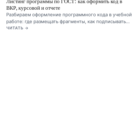
Листинг программы по ГОСТ: как оформить код в
ВКР, курсовой и отчете
Разбираем оформление программного кода в учебной
работе: где размещать фрагменты, как подписывать
листинги, когда выносить код в приложение и как не
ЧИТАТЬ →
превращать работу в свалку скриншотов.