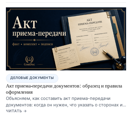
отличается от сопроводительного письма и акта
приема-передачи.
ДЕЛОВЫЕ ДОКУМЕНТЫ
Акт приема-передачи документов: образец и правила
оформления
Объясняем, как составить акт приема-передачи
документов: когда он нужен, что указать о сторонах и
комплекте, как связать акт с описью, какие
ЧИТАТЬ →
формулировки использовать и какие ошибки опасны.