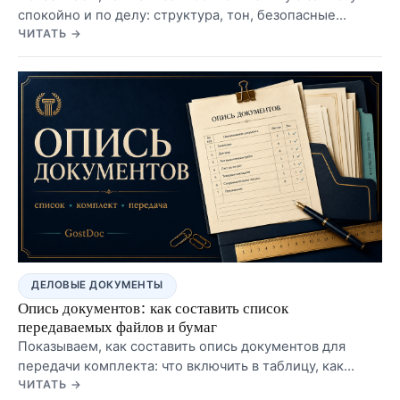
спокойно и по делу: структура, тон, безопасные
формулировки, пример для работы и учебы,
ЧИТАТЬ →
оформление в Word и ошибки, из-за которых текст
выглядит хуже самой ситуации.
ДЕЛОВЫЕ ДОКУМЕНТЫ
Опись документов: как составить список
передаваемых файлов и бумаг
Показываем, как составить опись документов для
передачи комплекта: что включить в таблицу, как
указать листы, экземпляры и файлы, чем опись
ЧИТАТЬ →