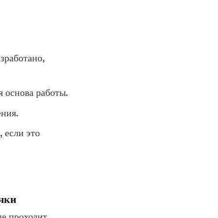
зработано,
я основа работы.
ения.
 если это
очки
де проходит