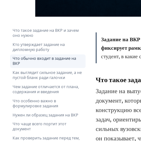
Что такое задание на ВКР и зачем
оно нужно
Задание на ВКР 
Кто утверждает задание на
фиксирует рамк
дипломную работу
студент, в какие
Что обычно входит в задание на
ВКР
Как выглядит сильное задание, а не
пустой бланк ради галочки
Что такое зад
Чем задание отличается от плана,
Задание на вып
содержания и введения
документ, котор
Что особенно важно в
формулировке задания
конструкцию все
Нужен ли образец задания на ВКР
задач, ориентир
Что чаще всего портит этот
сильных вузовск
документ
он показывает, 
Как проверить задание перед тем,