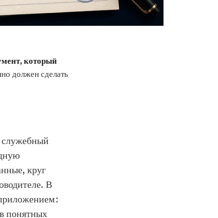
умент, который
нно должен сделать
й служебный
одную
нные, круг
оводителе. В
 приложением:
 в понятных