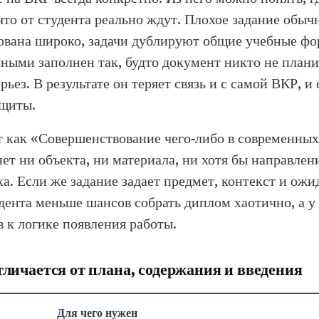
что от студента реально ждут. Плохое задание обыч
вана широко, задачи дублируют общие учебные фор
ными заполнен так, будто документ никто не план
рьез. В результате он теряет связь и с самой ВКР, и
щиты.
т как «Совершенствование чего-либо в современных
ет ни объекта, ни материала, ни хотя бы направлени
ка. Если же задание задает предмет, контекст и ож
тудента меньше шансов собрать диплом хаотично, а 
 к логике появления работы.
тличается от плана, содержания и введения
Для чего нужен