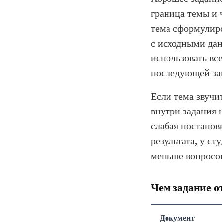
граница темы и 
тема сформулиро
с исходными дан
использовать все
последующей за
Если тема звучи
внутри задания н
слабая постанов
результата, у с
меньше вопросов
Чем задание о
Документ