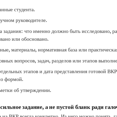
анные студента.
аучном руководителе.
 задания: что именно должно быть исследовано, ра
вано или обосновано.
ные, материалы, нормативная база или практическа
вных вопросов, задач, разделов или этапов выполн
тдельных этапов и дата представления готовой ВКР,
о формой.
метки об утверждении.
сильное задание, а не пустой бланк ради гал
 на ВКР всегда конкретно. Из него можно понять, г