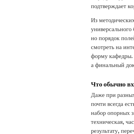
подтверждает ко
Из методических
универсального 
но порядок поле
смотреть на инт
форму кафедры. Э
а финальный док
Что обычно вх
Даже при разных
почти всегда ес
набор опорных з
техническая, ча
результату, пер