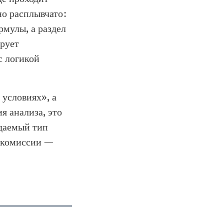
но расплывчато:
мулы, а раздел
ирует
 с логикой
 условиях», а
я анализа, это
идаемый тип
у комиссии —