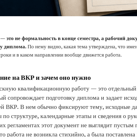
— это не формальность в конце семестра, а рабочий док
у диплома.
По нему видно, какая тема утверждена, что име
 сроки и в каком направлении вообще движется работа.
ание на ВКР и зачем оно нужно
ускную квалификационную работу — это отдельны
ый сопровождает подготовку диплома и задает исх
й ВКР. В нем обычно фиксируют тему, исходные да
ы по структуре, календарные этапы и сведения о рук
их регламентах этот документ не выглядит пустым
что работа не возникла стихийно, а была поставлена