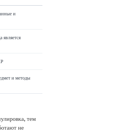
данные и
а является
КР
редмет и методы
мулировка, тем
ботают не