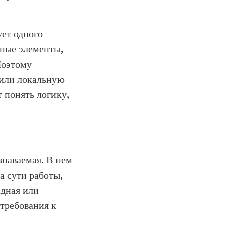
ует одного
рные элементы,
Поэтому
рили локальную
т понять логику,
знаваемая. В нем
а сути работы,
адная или
 требования к