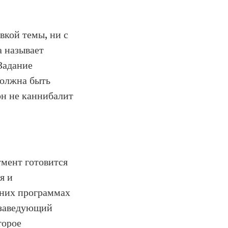
вкой темы, ни с
а называет
Задание
должна быть
он не каннибалит
умент готовится
я и
дних программах
я заведующий
торое