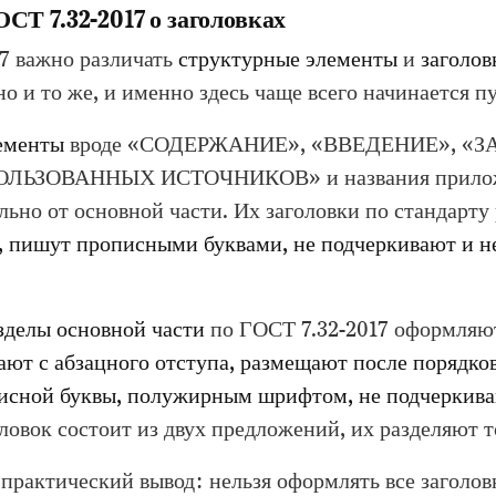
ОСТ 7.32-2017 о заголовках
7 важно различать
структурные элементы
и
заголов
дно и то же, и именно здесь чаще всего начинается п
ементы
вроде «СОДЕРЖАНИЕ», «ВВЕДЕНИЕ», «
ЛЬЗОВАННЫХ ИСТОЧНИКОВ» и названия прило
ьно от основной части. Их заголовки по стандарту
, пишут прописными буквами, не подчеркивают и не
зделы основной части
по ГОСТ 7.32-2017 оформляют
ают с абзацного отступа, размещают после порядко
исной буквы, полужирным шрифтом, не подчеркиваю
оловок состоит из двух предложений, их разделяют т
практический вывод: нельзя оформлять все заголов