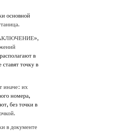
ки основной
утаница.
ЗАКЛЮЧЕНИЕ»,
жений
располагают в
 ставят точку в
 иначе: их
вого номера,
т, без точки в
очкой.
ки в документе