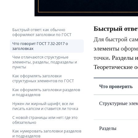
Быстрый отве
Быстрый ответ: как обычно
оформляют заголовки по ГОСТ
Для быстрой сам
Что говорит ГОСТ 7.32-2017 о
элементы
оформл
заголовках
точки.
Разделы и
Чем отличаются структурные
элементы, разделы, подразделы и
Теоретические 
пункты
Как оформлять заголовки
структурных элементов по ГОСТ
Что проверить
Как оформлять заголовки разделов
и подразделов
Структурные эле
Нужен ли жирный шрифт, все ли
писать капсом и ставится ли точка
С новой страницы или нет: где это
обязательно
Разделы
Как нумеровать заголовки разделов
и подразделов