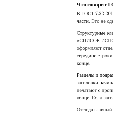
Что говорит Г
В ГОСТ 7.32-201
части
. Это не о
Структурные эл
«СПИСОК ИСПО
оформляют отдел
середине строки
конце
.
Разделы и подра
заголовки
начин
печатают с проп
конце
. Если заг
Отсюда главный 