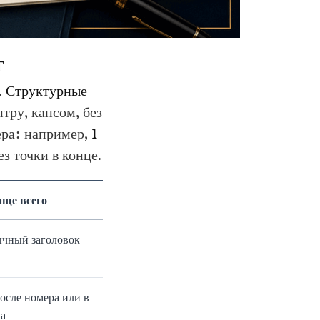
Т
.
Структурные
тру, капсом, без
ра: например,
1
з точки в конце.
аще всего
ычный заголовок
после номера или в
ка