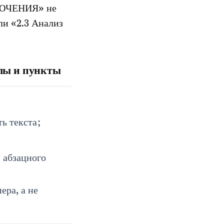
ЛЮЧЕНИЯ» не
ли «2.3 Анализ
елы и пункты
ть текста;
 абзацного
ера, а не
.