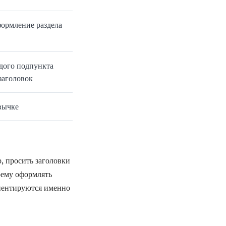
ормление раздела
дого подпункта
заголовок
вычке
, просить заголовки
оему оформлять
иентируются именно