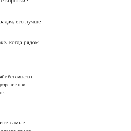
е короткие
задач, его лучше
же, когда рядом
айт без смысла и
дозрение при
ке.
дите самые
ольше вреда,