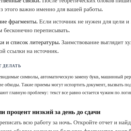
ственные связки.
После теоретических блоков пишит
из этого важно именно для вашей работы.
ие фрагменты.
Если источник не нужен для цели и 
ем бесконечно переписывать.
ки и список литературы.
Заимствование выглядит ху
ой ссылки на источник.
Т ДЕЛАТЬ
евидимые символы, автоматическую замену букв, машинный рер
ие обходы. Такие приемы могут испортить документ, вызвать по
шают главную проблему: текст все равно остается чужим по логи
ли процент низкий за день до сдачи
реписать всю работу за ночь. Откройте отчет и най
ния: обычно несколько больших фрагментов дают б