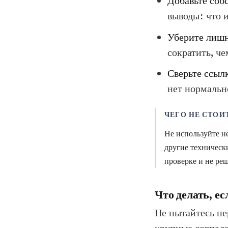
Добавьте соб
выводы: что 
Уберите лишн
сократить, ч
Сверьте ссыл
нет нормальн
ЧЕГО НЕ СТОИ
Не используйте н
другие техническ
проверке и не ре
Что делать, ес
Не пытайтесь пе
крупные совпаде