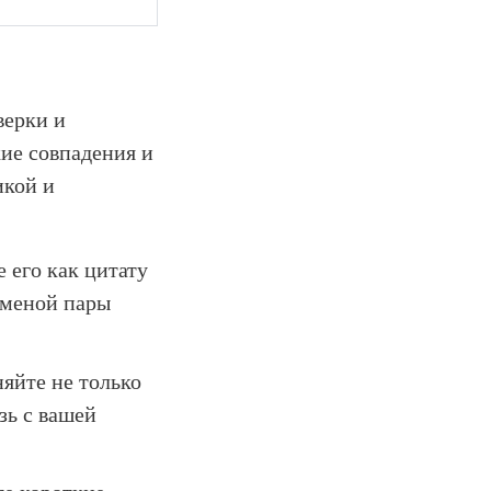
верки и
кие совпадения и
икой и
 его как цитату
заменой пары
яйте не только
зь с вашей