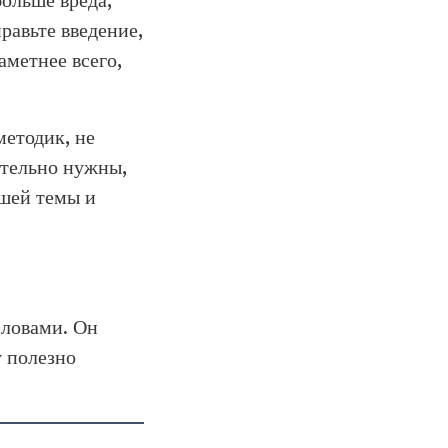
равьте введение,
метнее всего,
методик, не
ительно нужны,
ашей темы и
словами. Он
у полезно