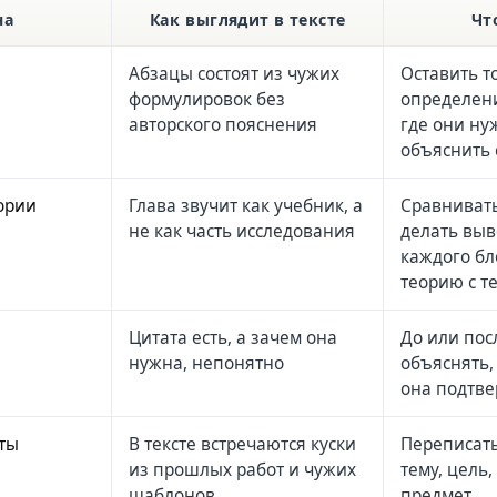
на
Как выглядит в тексте
Чт
Абзацы состоят из чужих
Оставить т
формулировок без
определени
авторского пояснения
где они ну
объяснить
ории
Глава звучит как учебник, а
Сравниват
не как часть исследования
делать выв
каждого бл
теорию с т
Цитата есть, а зачем она
До или пос
нужна, непонятно
объяснять,
она подтв
ты
В тексте встречаются куски
Переписат
из прошлых работ и чужих
тему, цель,
шаблонов
предмет