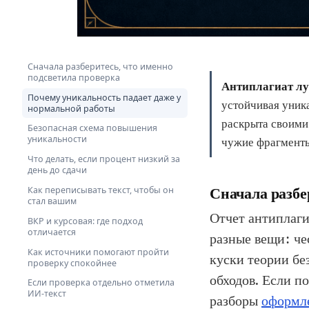
Сначала разберитесь, что именно
подсветила проверка
Антиплагиат лу
Почему уникальность падает даже у
устойчивая уника
нормальной работы
раскрыта своими
Безопасная схема повышения
уникальности
чужие фрагменты
Что делать, если процент низкий за
день до сдачи
Как переписывать текст, чтобы он
Сначала разбе
стал вашим
Отчет антиплаги
ВКР и курсовая: где подход
отличается
разные вещи: че
Как источники помогают пройти
куски теории бе
проверку спокойнее
обходов. Если п
Если проверка отдельно отметила
ИИ-текст
разборы
оформл