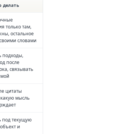
о делать
очные
я только там,
жны, остальное
 своими словами
ь подходы,
од после
ока, связывать
емой
ле цитаты
 какую мысль
ерждает
ь под текущую
 объект и