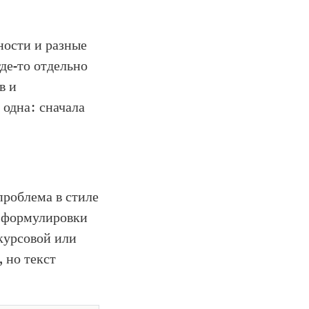
ности и разные
де-то отдельно
в и
 одна: сначала
проблема в стиле
е формулировки
 курсовой или
 но текст