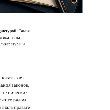
дактурой.
Самая
огика: тема
литературы, а
 показывает
вания законов,
ы технических
ержите рядом
сначала правьте