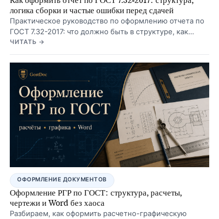
Как оформить отчет по ГОСТ 7.32-2017: структура,
логика сборки и частые ошибки перед сдачей
Практическое руководство по оформлению отчета по
ГОСТ 7.32-2017: что должно быть в структуре, как
собрать титульный лист, содержание, таблицы,
ЧИТАТЬ →
рисунки и список источников без лишней правки.
ОФОРМЛЕНИЕ ДОКУМЕНТОВ
Оформление РГР по ГОСТ: структура, расчеты,
чертежи и Word без хаоса
Разбираем, как оформить расчетно-графическую