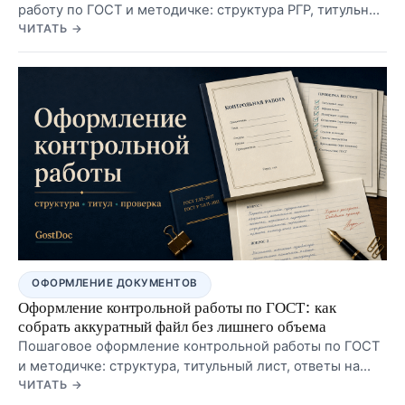
работу по ГОСТ и методичке: структура РГР, титульный
лист, расчетная часть, графики, таблицы, формулы,
ЧИТАТЬ →
чертежи, список источников и частые ошибки в Word.
ОФОРМЛЕНИЕ ДОКУМЕНТОВ
Оформление контрольной работы по ГОСТ: как
собрать аккуратный файл без лишнего объема
Пошаговое оформление контрольной работы по ГОСТ
и методичке: структура, титульный лист, ответы на
задания, таблицы, формулы, список литературы,
ЧИТАТЬ →