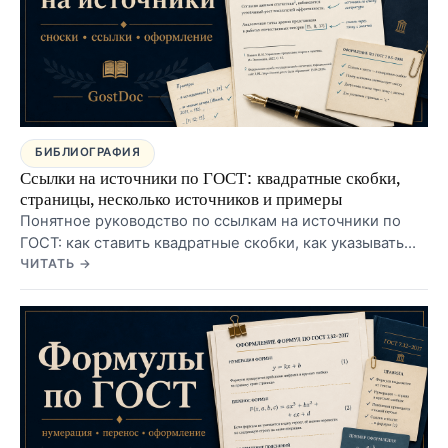
БИБЛИОГРАФИЯ
Ссылки на источники по ГОСТ: квадратные скобки,
страницы, несколько источников и примеры
Понятное руководство по ссылкам на источники по
ГОСТ: как ставить квадратные скобки, как указывать
страницу, как ссылаться на несколько источников
ЧИТАТЬ →
сразу, чем отличаются ссылки от списка литературы и
какие ошибки чаще всего находят в курсовых,
дипломах и ВКР.