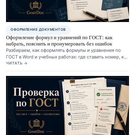
ОФОРМЛЕНИЕ ДОКУМЕНТОВ
Оформление формул и уравнений по ГОСТ: как
набрать, пояснить и пронумеровать без ошибок
Разбираем, как оформлять формулы и уравнения по
ГОСТ в Word и учебных работах: где ставить номер, как
оформлять блок «где», что делать с переносом и какие
ЧИТАТЬ →
ошибки особенно заметны на нормоконтроле.