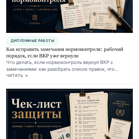
ДИПЛОМНЫЕ РАБОТЫ
Как исправить замечания нормоконтроля: рабочий
порядок, если ВКР уже вернули
Что делать, если нормоконтроль вернул ВКР с
замечаниями: как разобрать список правок, что
исправлять сначала, какие замечания тянут за собой
ЧИТАТЬ →
другие и как не сломать документ перед повторной
сдачей.