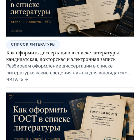
СПИСОК ЛИТЕРАТУРЫ
Как оформить диссертацию в списке литературы:
кандидатская, докторская и электронная запись
Разбираем оформление диссертации в списке
литературы: какие сведения нужны для кандидатской
и докторской диссертации, как указать специальность,
ЧИТАТЬ →
место защиты, объем и ссылку из РГБ.