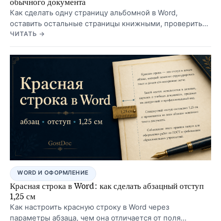
обычного документа
Как сделать одну страницу альбомной в Word,
оставить остальные страницы книжными, проверить
поля, нумерацию и содержание. Инструкция для
ЧИТАТЬ →
таблиц, схем, приложений, курсовой и ВКР.
WORD И ОФОРМЛЕНИЕ
Красная строка в Word: как сделать абзацный отступ
1,25 см
Как настроить красную строку в Word через
параметры абзаца, чем она отличается от поля