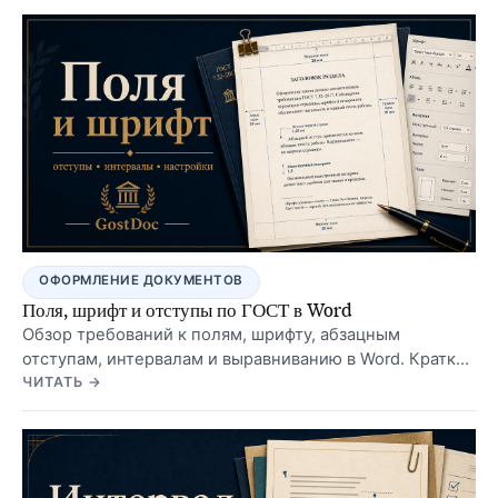
ОФОРМЛЕНИЕ ДОКУМЕНТОВ
Поля, шрифт и отступы по ГОСТ в Word
Обзор требований к полям, шрифту, абзацным
отступам, интервалам и выравниванию в Word. Краткий
чек-лист, примеры и ссылки на пошаговые настройки.
ЧИТАТЬ →