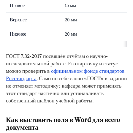
Правое
15 мм
1,5
Верхнее
20 мм
2 
Нижнее
20 мм
2 
ГОСТ 7.32-2017 посвящён отчётам о научно-
исследовательской работе. Его карточку и статус
можно проверить в
официальном фонде стандартов
Росстандарта
. Само по себе слово «ГОСТ» в задании
не отменяет методичку: кафедра может применять
этот стандарт частично или устанавливать
собственный шаблон учебной работы.
Как выставить поля в Word для всего
документа